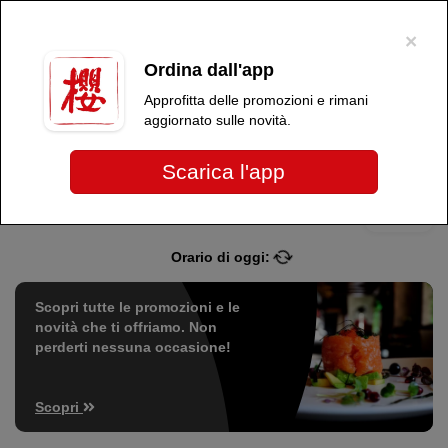
×
Per migliorare l'esperienza dell'utente, questo sito utilizza cookie tecnici e
di terze parti. Proseguendo nella navigazione, acconsenti all'uso dei
×
cookie
.
OK
Ordina dall'app
Sakura Restaurant
Approfitta delle promozioni e rimani
aggiornato sulle novità.
Scarica l'app
Più info
Nessun locale selezionato
Orario di oggi:
Scopri tutte le promozioni e le
novità che ti offriamo. Non
perderti nessuna occasione!
Scopri