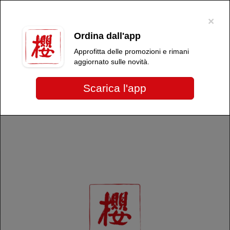
×
Per migliorare l'esperienza dell'utente, questo sito utilizza cookie tecnici e
di terze parti. Proseguendo nella navigazione, acconsenti all'uso dei
×
cookie
.
OK
Ordina dall'app
Sakura Restaurant
Approfitta delle promozioni e rimani
aggiornato sulle novità.
Scarica l'app
Più info
Nessun locale selezionato
Orario di oggi:
Scopri tutte le promozioni e le
novità che ti offriamo. Non
perderti nessuna occasione!
Scopri