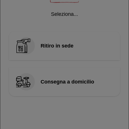
Seleziona...
Menù / Sakura Style
Sakura Rolls
Ritiro in sede
Riso mischiato con formaggio philadelphia
avvolto nel calamaro
€ 12,00
Consegna a domicilio
Tako-Tuna
Rolls di calamaro con tartara di tonno
€ 12,00